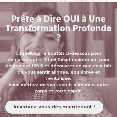
Prête à Dire OUI à Une
Transformation Profonde
?
Cliquez sur le bouton ci-dessous pour
démarrer votre Rituel Reset maintenant pour
seulement 129 $ et découvrez ce que cela fait
de vous sentir alignée, équilibrée et
revitalisée.
Vous méritez de vous sentir bien dans votre
corps et votre esprit.
Inscrivez-vous dès maintenant !